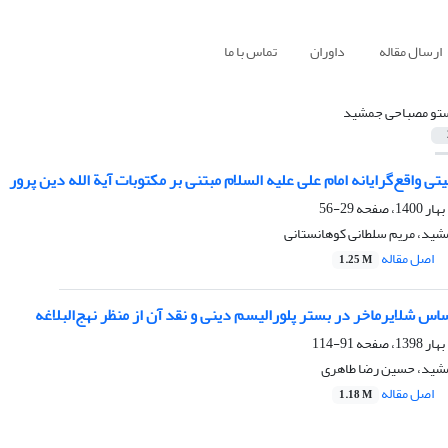
ارسال مقاله
داوران
تماس با ما
تو مصباحی جمشید
تی واقع‌گرایانه امام علی علیه السلام مبتنی بر مکتوبات آیة الله دین پرور
29-56
ید، مریم سلطانی کوهانستانی
اصل مقاله
1.25 M
ساس شلایرماخر در بستر پلورالیسم دینی و نقد آن از منظر نهج‌البلاغه
91-114
شید، حسین رضا طاهری
اصل مقاله
1.18 M