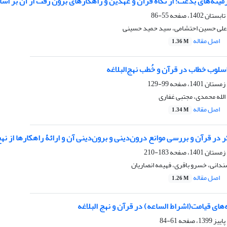
ینه‌های بدعت؛ از نگاه قرآن و عهدین و راهکار‌های برون رفت از آن بر اساس
55-86
لی حسین احتشامی، سید حمید حسینی
اصل مقاله
1.36 M
لوب خطاب در قرآن و خُطب نهج‌البلاغه
99-129
لله محمدی، مجتبی غفاری
اصل مقاله
1.34 M
 در قرآن و بررسی موانع درون‌دینی و برون‌دینی آن و ارائۀ راهکارها از نهج
183-210
دانی، خسرو باقری، فهیمه انصاریان
اصل مقاله
1.26 M
ه‌های قیامت(اشراط الساعه) در قرآن و نهج البلاغه
61-84