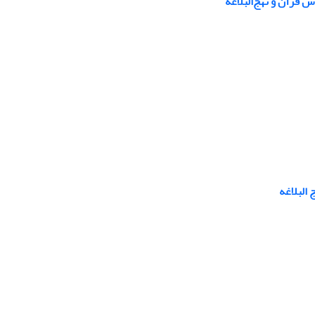
 قرآن و نهج‌البلاغه
 البلاغه