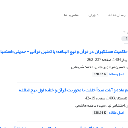
ارسال مقاله
داوران
تماس با ما
رآن
1
اکمیت مستکبران در قرآن و نهج البلاغه؛ با تحلیل قرآنی - حدیثی «استحیاء
237-262
 حسین مرادی زنجانی، محمد شریفانی
اصل مقاله
820.82 K
 ماده و آیات مبدأ خلقت با محوریت قرآن و خطبه اول نهج‌البلاغه
19-42
 احتشامی نیا، سیده فاطمه هاشمی
اصل مقاله
638.94 K