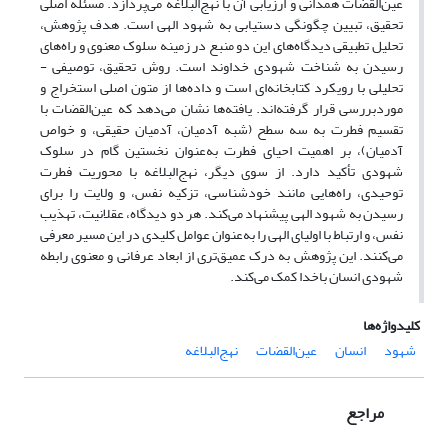
عین‌القضات همدانی و ارزیابی آن با نهج‌البلاغه می‌پردازد. مسئله اصلی
تحقیق، تبیین چگونگی دستیابی به شهود الهی است. هدف پژوهش،
تحلیل تطبیقی دیدگاه‌های این دو منبع در زمینه سلوک معنوی و راه‌های
رسیدن به شناخت شهودی خداوند است. روش تحقیق، توصیفی -
تحلیلی با رویکرد کتابخانه‌ای است و داده‌ها از متون اصلی استخراج و
موردبررسی قرار گرفته‌اند. یافته‌ها نشان می‌دهد که عین‌القضات با
تقسیم فطرت به سه سطح (شبه آدمیان، آدمیان حقیقی، و خواص
آدمیان)، بر اهمیت احیای فطرت به‌عنوان نخستین گام در سلوک
شهودی تأکید دارد. از سوی دیگر، نهج‌البلاغه با محوریت فطرت
توحیدی، راه‌هایی مانند خودشناسی، تزکیه نفس، و ولایت را برای
رسیدن به شهود الهی پیشنهاد می‌کند. هر دو دیدگاه، عقلانیت، تهذیب
نفس، و ارتباط با اولیای الهی را به‌عنوان عوامل کلیدی در این مسیر معرفی
می‌کنند. این پژوهش به درک عمیق‌تری از ابعاد عرفانی و معنوی رابطه
شهودی انسان باخدا کمک می‌کند.
کلیدواژه‌ها
شهود
انسان
عین‌القضات
نهج‌البلاغه
مراجع