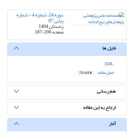
دوره 24، شماره 4 - شماره
پیاپی 87
زمستان 1404
صفحه
187-206
فایل ها
XML
اصل مقاله
723.63 K
هم رسانی
ارجاع به این مقاله
آمار