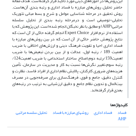
این روش‌ها در آموزه‌هاى دینى مورد تأکید قرار گرفته‌است. هدف مقاله
حاضر تحلیل روش‌های مبارزه با فساد اداری و رتبه بندی آن‌هاست.
روش تحقیق در مرحله شناسایی عوامل و شرح و بسط مبانی تئوریک
تحلیلی-توصیفی است و درمرحله رتبه بندی از تحلیل سلسله
مراتبی(AHP) و مطابق با نظر نخبگان انجام شده‌ است. این پژوهش که با
استفاده از نرم افزار Expert Choice انجام گرفته حاکی از آن است که
نتایج پژوهش حاضر حاکی از آن است که در بین روش‌های مبارزه با
فساد اداری احیا و تقویت فرهنگ دینى و ارزش‌هاى اخلاقى با ضریب
اهمیت 189 / رتبه اول، عدالت و از بین بردن تبعیض‌ها با ضریب
اهمیت159/رتبه دوم،اصلاح ساختار استخدامى با ضریب اهمیت124/
رتبه سوم،تغییر نگرش‌ها نسبت به کار و مدیریت در سازمان، تأمین
هزینه‌هاى ضرورى کارکنان، پالایش نظام ادارى از افراد فاسد، نظارت و
کنترل دقیق، جامع و قوى، فرهنگ‌سازى براى صرفه‌جویى در مصرف
بیت‌المال و تدوین نظام جامع و دقیق ارزشیابى به ترتیب در رتبه‌های
بعدی قرار گرفته‌اند.
کلیدواژه‌ها
فساد
فساد اداری
روش‎های مبارزه با فساد
تحلیل سلسه مراتبی
AHP